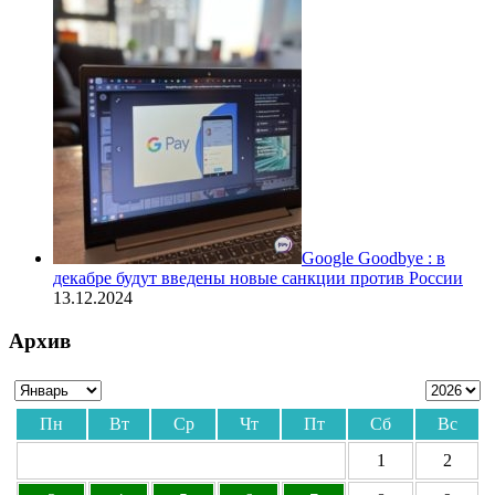
Google Goodbye : в
декабре будут введены новые санкции против России
13.12.2024
Архив
Пн
Вт
Ср
Чт
Пт
Сб
Вс
1
2