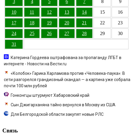
3
4
5
6
7
8
9
10
11
12
13
14
15
16
17
18
19
20
21
22
23
24
25
26
27
28
29
30
31
Катерина Гордеева оштрафована за пропаганду ЛГБТ в
интернете - Новости на Вести.ru
«Колобок» Гарика Харламова против «Человека-паука»: В
сети разгорелся грандиозный скандал — а картина уже собрала
почти 100 млн рублей
Гонконгцы штурмуют Хабаровский край
Сын Джигарханяна тайно вернулся в Москву из США
Для Белгородской области закупят новые РЛС
Связь