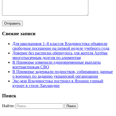
Свежие записи
Для школьников 1–8 классов Владивостока объявили
свободное посещение на первой неделе учебного года
Доверие без расписки обернулось для жителя Артёма
многотысячным долгом по алиментам
В Приморье изменили единовременные выплаты
контрактникам СВО
В Приморье задержали подростков, собиравших данные
о военных по заданию украинской организации
Экс-мэр Владивостока построил в Японии горный
курорт в стиле Лапландии
Поиск
Найти: