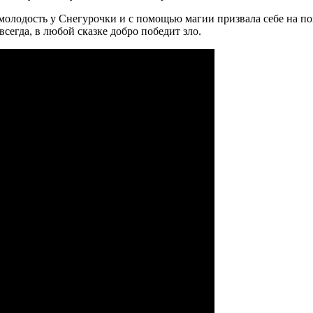
молодость у Снегурочки и с помощью магии призвала себе на п
 всегда, в любой сказке добро победит зло.