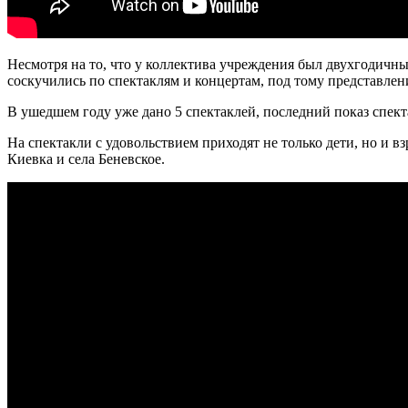
Несмотря на то, что у коллектива учреждения был двухгодичный
соскучились по спектаклям и концертам, под тому представле
В ушедшем году уже дано 5 спектаклей, последний показ спект
На спектакли с удовольствием приходят не только дети, но и 
Киевка и села Беневское.