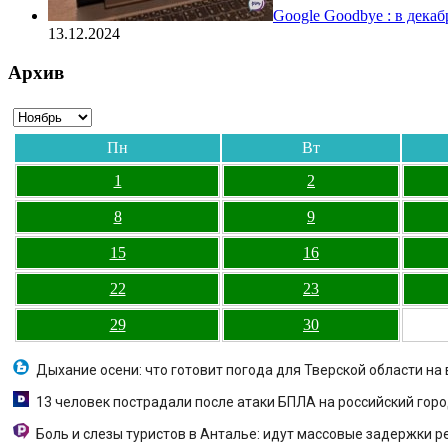
Google Goodbye : в дека
13.12.2024
Архив
Пн
Вт
1
2
8
9
15
16
22
23
29
30
Дыхание осени: что готовит погода для Тверской области на
13 человек пострадали после атаки БПЛА на российский гор
Боль и слезы туристов в Анталье: идут массовые задержки р