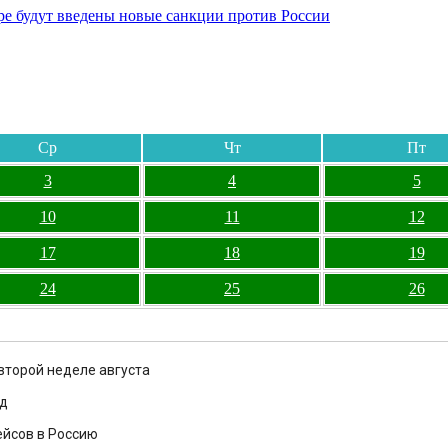
бре будут введены новые санкции против России
Ср
Чт
Пт
3
4
5
10
11
12
17
18
19
24
25
26
 второй неделе августа
од
ейсов в Россию