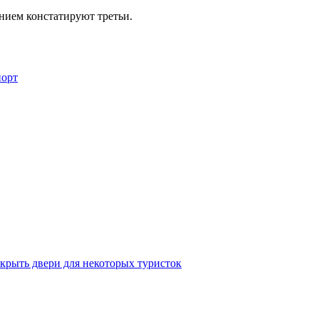
чением констатируют третьи.
порт
крыть двери для некоторых туристок