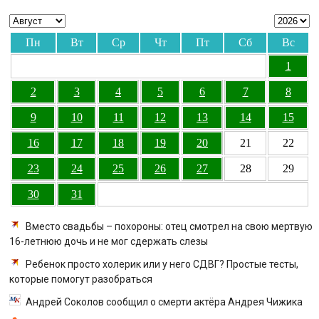
Пн
Вт
Ср
Чт
Пт
Сб
Вс
1
2
3
4
5
6
7
8
9
10
11
12
13
14
15
16
17
18
19
20
21
22
23
24
25
26
27
28
29
30
31
Вместо свадьбы – похороны: отец смотрел на свою мертвую
16-летнюю дочь и не мог сдержать слезы
Ребенок просто холерик или у него СДВГ? Простые тесты,
которые помогут разобраться
Андрей Соколов сообщил о смерти актёра Андрея Чижика