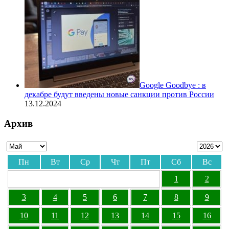
Google Goodbye : в
декабре будут введены новые санкции против России
13.12.2024
Архив
Пн
Вт
Ср
Чт
Пт
Сб
Вс
1
2
3
4
5
6
7
8
9
10
11
12
13
14
15
16