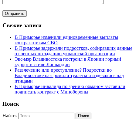
Свежие записи
В Приморье изменили единовременные выплаты
контрактникам СВО
В Приморье задержали подростков, собиравших данные
о военных по заданию украинской организации
Экс-мэр Владивостока построил в Японии горный
курорт в стиле Лапландии
Развлечение или преступление? Подростки во
Владивостоке разгромили туалеты и издевались над
птицами
В Приморье инвалида по зрению обманом заставили
подписать контракт с Минобороны
Поиск
Найти: