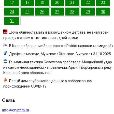
17
18
19
20
21
22
23
24
25
26
27
28
29
30
31
Дочь обвинила мать в разрушенном детстве, не зная всей
правды о своём отце - история одной семьи
В Киеве обращение Зеленского о Patriot назвали «комедией»
Дрифт на мопеде. Мужское / Женское. Выпуск от 31.10.2025
Гениальная тактика Белоусова сработала: Мощнейший удар
на самом неожиданном направлении. Армия форсировала реку.
Ключевой узел обороны пал
Белый дом опубликовал данные о лабораторном
происхождении COVID-19
Связь
info@otvprim.ru