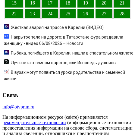
15
16
17
18
19
20
21
22
23
24
25
26
27
28
Жесткая авария на трассе в Карелии (ВИДЕО)
Накрытое тело на дороге: в Татарстане фура раздавила
женщину - видео 06/08/2026 – Новости
Рыбака, погибшего в Карелии, нашли в спасательном жилете
Луч света в темном царстве, или Исповедь душнилы
В вузах могут появиться уроки родительства и семейной
жизни
Связь
info@otvprim.ru
На информационном ресурсе (сайте) применяются
рекомендательные технологии
(информационные технологии
предоставления информации на основе сбора, систематизации
и анализа сведений, относящихся к предпочтениям