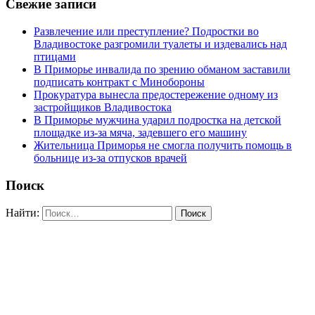
Свежие записи
Развлечение или преступление? Подростки во
Владивостоке разгромили туалеты и издевались над
птицами
В Приморье инвалида по зрению обманом заставили
подписать контракт с Минобороны
Прокуратура вынесла предостережение одному из
застройщиков Владивостока
В Приморье мужчина ударил подростка на детской
площадке из-за мяча, задевшего его машину
Жительница Приморья не смогла получить помощь в
больнице из-за отпусков врачей
Поиск
Найти: