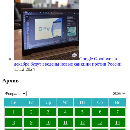
Google Goodbye : в
декабре будут введены новые санкции против России
13.12.2024
Архив
Пн
Вт
Ср
Чт
Пт
Сб
Вс
1
2
3
4
5
6
7
8
9
10
11
12
13
14