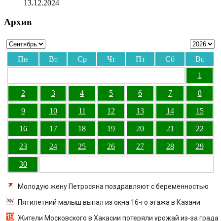
13.12.2024
Архив
Пн
Вт
Ср
Чт
Пт
Сб
Вс
1
2
3
4
5
6
7
8
9
10
11
12
13
14
15
16
17
18
19
20
21
22
23
24
25
26
27
28
29
30
Молодую жену Петросяна поздравляют с беременностью
Пятилетний малыш выпал из окна 16-го этажа в Казани
Жители Московского в Хакасии потеряли урожай из-за града