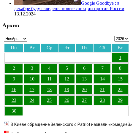
Google Goodbye : в
декабре будут введены новые санкции против России
13.12.2024
Архив
Пн
Вт
Ср
Чт
Пт
Сб
Вс
1
2
3
4
5
6
7
8
9
10
11
12
13
14
15
16
17
18
19
20
21
22
23
24
25
26
27
28
29
30
В Киеве обращение Зеленского о Patriot назвали «комедией»