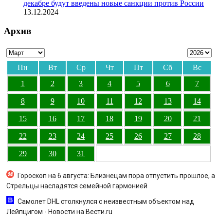
декабре будут введены новые санкции против России
13.12.2024
Архив
Пн
Вт
Ср
Чт
Пт
Сб
Вс
1
2
3
4
5
6
7
8
9
10
11
12
13
14
15
16
17
18
19
20
21
22
23
24
25
26
27
28
29
30
31
Гороскоп на 6 августа: Близнецам пора отпустить прошлое, а
Стрельцы насладятся семейной гармонией
Самолет DHL столкнулся с неизвестным объектом над
Лейпцигом - Новости на Вести.ru