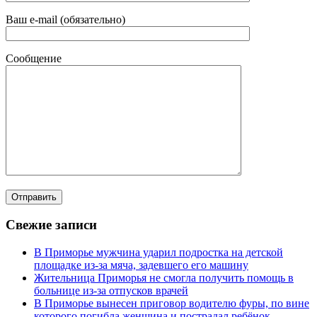
Ваш e-mail (обязательно)
Сообщение
Свежие записи
В Приморье мужчина ударил подростка на детской
площадке из-за мяча, задевшего его машину
Жительница Приморья не смогла получить помощь в
больнице из-за отпусков врачей
В Приморье вынесен приговор водителю фуры, по вине
которого погибла женщина и пострадал ребёнок