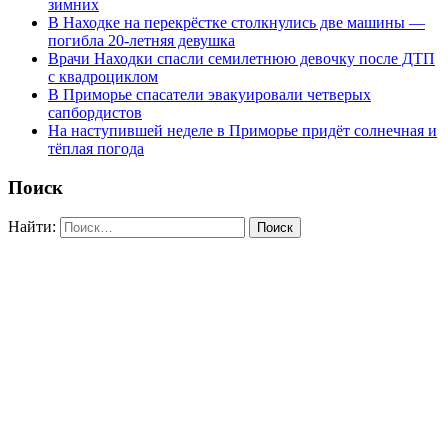
зимних
В Находке на перекрёстке столкнулись две машины —
погибла 20-летняя девушка
Врачи Находки спасли семилетнюю девочку после ДТП
с квадроциклом
В Приморье спасатели эвакуировали четверых
сапбордистов
На наступившей неделе в Приморье придёт солнечная и
тёплая погода
Поиск
Найти: