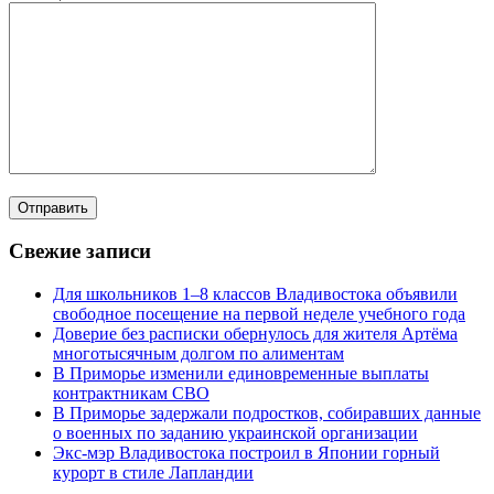
Свежие записи
Для школьников 1–8 классов Владивостока объявили
свободное посещение на первой неделе учебного года
Доверие без расписки обернулось для жителя Артёма
многотысячным долгом по алиментам
В Приморье изменили единовременные выплаты
контрактникам СВО
В Приморье задержали подростков, собиравших данные
о военных по заданию украинской организации
Экс-мэр Владивостока построил в Японии горный
курорт в стиле Лапландии