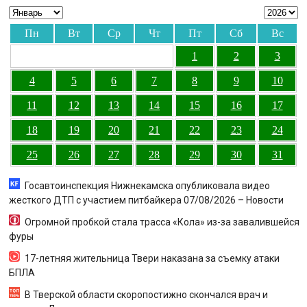
Пн
Вт
Ср
Чт
Пт
Сб
Вс
1
2
3
4
5
6
7
8
9
10
11
12
13
14
15
16
17
18
19
20
21
22
23
24
25
26
27
28
29
30
31
Госавтоинспекция Нижнекамска опубликовала видео
жесткого ДТП с участием питбайкера 07/08/2026 – Новости
Огромной пробкой стала трасса «Кола» из-за завалившейся
фуры
17-летняя жительница Твери наказана за съемку атаки
БПЛА
В Тверской области скоропостижно скончался врач и