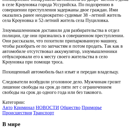
в селе Кроуновка города Уссурийска. По подозрению в
совершении преступления задержаны двое граждан. Ими
оказались ранее неоднократно судимые 38 –летний житель
села Кроуновка и 52-летний житель села Пуциловка.
Злоумышленников доставили для разбирательства в отдел
полиции, где они признались в совершенном преступлении.
Они рассказали, что похитили припаркованную машину,
чтобы разобрать ее по запчастям и потом продать. Так как в
автомобиле отсутствовал аккумулятор, злоумышленники
отбуксировали его к месту своего жительства в село
Кроуновка при помощи троса.
Похищенный автомобиль был изъят и передан владельцу.
Следователи возбудили уголовное дело. Мужчинам грозит
лишение свободы на срок до пяти лет с ограничением
свободы на срок до одного года или без такового.
Категории:
Авто
Криминал
НОВОСТИ
Общество
Приморье
Происшествия
Транспорт
В мире