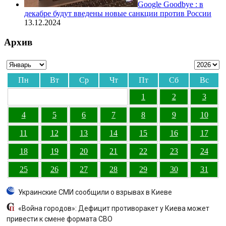
Google Goodbye : в
декабре будут введены новые санкции против России
13.12.2024
Архив
Пн
Вт
Ср
Чт
Пт
Сб
Вс
1
2
3
4
5
6
7
8
9
10
11
12
13
14
15
16
17
18
19
20
21
22
23
24
25
26
27
28
29
30
31
Украинские СМИ сообщили о взрывах в Киеве
«Война городов»: Дефицит противоракет у Киева может
привести к смене формата СВО