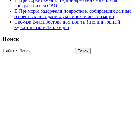
В Приморье изменили единовременные выплаты
контрактникам СВО
В Приморье задержали подростков, собиравших данные
о военных по заданию украинской организации
Экс-мэр Владивостока построил в Японии горный
курорт в стиле Лапландии
Поиск
Найти: