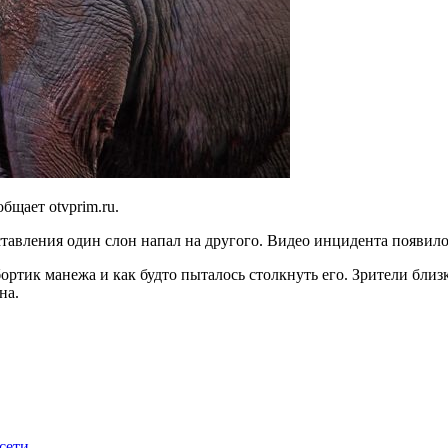
бщает otvprim.ru.
ставления один слон напал на другого. Видео инцидента появило
ортик манежа и как будто пыталось столкнуть его. Зрители бли
на.
сети