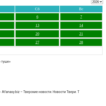
Сб
Вс
6
7
13
14
20
21
27
28
о туше»
Afanasy.biz – Тверские новости. Новости Твери. Т