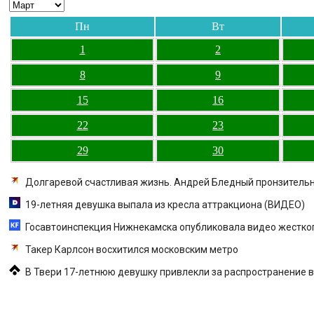
Пн
Вт
1
2
8
9
15
16
22
23
29
30
Долгаревой счастливая жизнь. Андрей Бледный пронзительно 
19-летняя девушка выпала из кресла аттракциона (ВИДЕО)
Госавтоинспекция Нижнекамска опубликовала видео жестког
Такер Карлсон восхитился московским метро
В Твери 17-летнюю девушку привлекли за распространение вид