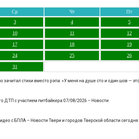
Ср
Чт
Пт
3
4
5
10
11
12
17
18
19
24
25
26
31
зачитал стихи вместо рэпа: «У меня на душе сто и один шов — эт
о ДТП с участием питбайкера 07/08/2026 – Новости
ео с БПЛА – Новости Твери и городов Тверской области сегодня - 