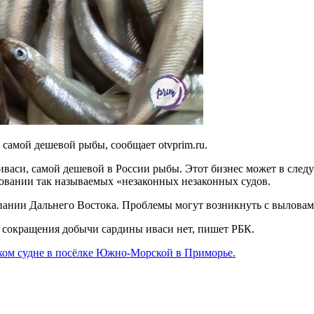
самой дешевой рыбы, сообщает otvprim.ru.
васи, самой дешевой в России рыбы. Этот бизнес может в следу
ровании так называемых «незаконных незаконных судов.
пании Дальнего Востока. Проблемы могут возникнуть с выловам
 сокращения добычи сардины иваси нет, пишет РБК.
ком судне в посёлке Южно-Морской в Приморье.