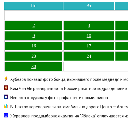
Пн
Вт
2
3
9
10
16
17
23
24
30
Хубезов показал фото бойца, выжившего после медведя и м
Ким Чен Ын развертывает в России ракетное подразделение 
Невеста отсудила у фотографа почти полмиллиона
В Шахтах перевернулся автомобиль на дороге Центр — Арте
Журавлев: предвыборная кампания "Яблока" оплачивается из 