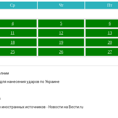
Ср
Чт
Пт
4
5
6
11
12
13
18
19
20
25
26
27
олнии
для нанесения ударов по Украине
м
иностранных источников - Новости на Вести.ru