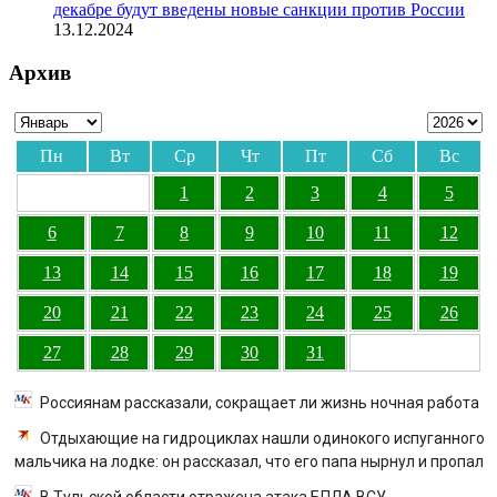
декабре будут введены новые санкции против России
13.12.2024
Архив
Пн
Вт
Ср
Чт
Пт
Сб
Вс
1
2
3
4
5
6
7
8
9
10
11
12
13
14
15
16
17
18
19
20
21
22
23
24
25
26
27
28
29
30
31
Россиянам рассказали, сокращает ли жизнь ночная работа
Отдыхающие на гидроциклах нашли одинокого испуганного
мальчика на лодке: он рассказал, что его папа нырнул и пропал
В Тульской области отражена атака БПЛА ВСУ