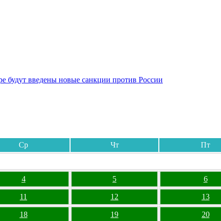
бре будут введены новые санкции против России
Ср
Чт
Пт
4
5
6
11
12
13
18
19
20