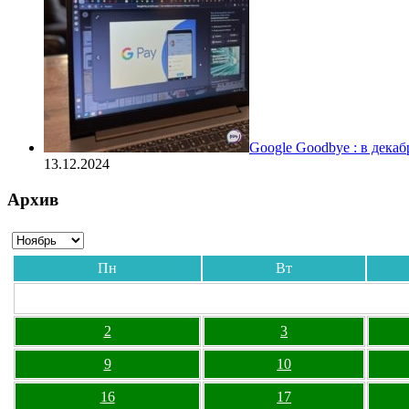
Google Goodbye : в дека
13.12.2024
Архив
Пн
Вт
2
3
9
10
16
17