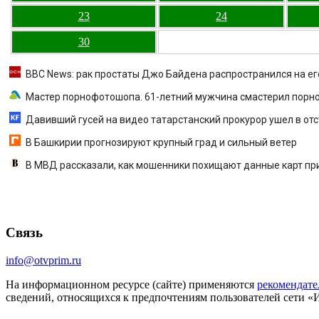
23
24
30
BBC News: рак простаты Джо Байдена распространился на его
Мастер порнофотошопа. 61-летний мужчина смастерил порноо
Давивший гусей на видео татарстанский прокурор ушел в отс
В Башкирии прогнозируют крупный град и сильный ветер
В МВД рассказали, как мошенники похищают данные карт пр
Связь
info@otvprim.ru
На информационном ресурсе (сайте) применяются
рекомендате
сведений, относящихся к предпочтениям пользователей сети «