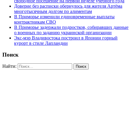
свободное посещение на первой неделе учебного года
Доверие без расписки обернулось для жителя Артёма
многотысячным долгом по алиментам
В Приморье изменили единовременные выплаты
контрактникам СВО
В Приморье задержали подростков, собиравших данные
о военных по заданию украинской организации
Экс-мэр Владивостока построил в Японии горный
курорт в стиле Лапландии
Поиск
Найти: