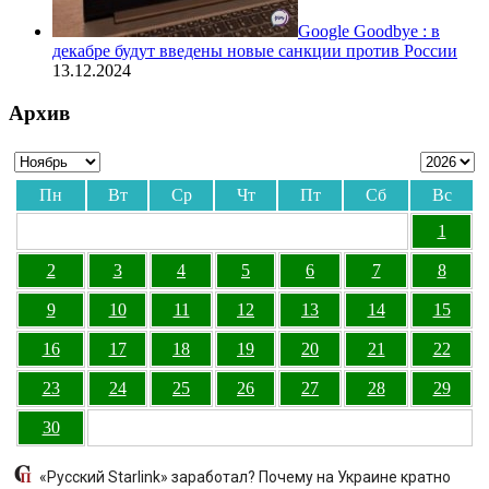
Google Goodbye : в
декабре будут введены новые санкции против России
13.12.2024
Архив
Пн
Вт
Ср
Чт
Пт
Сб
Вс
1
2
3
4
5
6
7
8
9
10
11
12
13
14
15
16
17
18
19
20
21
22
23
24
25
26
27
28
29
30
«Русский Starlink» заработал? Почему на Украине кратно