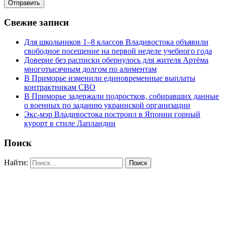
Свежие записи
Для школьников 1–8 классов Владивостока объявили
свободное посещение на первой неделе учебного года
Доверие без расписки обернулось для жителя Артёма
многотысячным долгом по алиментам
В Приморье изменили единовременные выплаты
контрактникам СВО
В Приморье задержали подростков, собиравших данные
о военных по заданию украинской организации
Экс-мэр Владивостока построил в Японии горный
курорт в стиле Лапландии
Поиск
Найти: