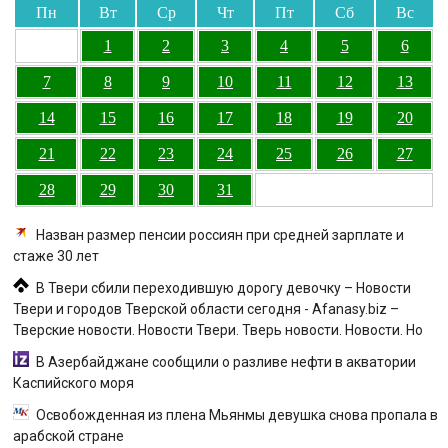
Пн
Вт
Ср
Чт
Пт
Сб
Вс
1
2
3
4
5
6
7
8
9
10
11
12
13
14
15
16
17
18
19
20
21
22
23
24
25
26
27
28
29
30
31
Назван размер пенсии россиян при средней зарплате и
стаже 30 лет
В Твери сбили переходившую дорогу девочку – Новости
Твери и городов Тверской области сегодня - Afanasy.biz –
Тверские новости. Новости Твери. Тверь новости. Новости. Но
В Азербайджане сообщили о разливе нефти в акватории
Каспийского моря
Освобожденная из плена Мьянмы девушка снова пропала в
арабской стране