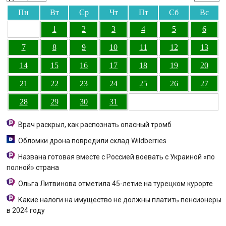
Пн
Вт
Ср
Чт
Пт
Сб
Вс
1
2
3
4
5
6
7
8
9
10
11
12
13
14
15
16
17
18
19
20
21
22
23
24
25
26
27
28
29
30
31
Врач раскрыл, как распознать опасный тромб
Обломки дрона повредили склад Wildberries
Названа готовая вместе с Россией воевать с Украиной «по
полной» страна
Ольга Литвинова отметила 45-летие на турецком курорте
Какие налоги на имущество не должны платить пенсионеры
в 2024 году