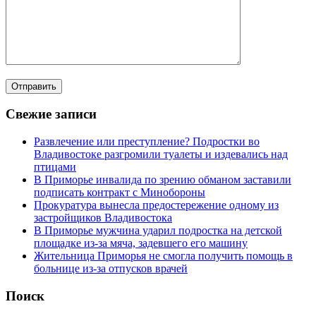
Свежие записи
Развлечение или преступление? Подростки во
Владивостоке разгромили туалеты и издевались над
птицами
В Приморье инвалида по зрению обманом заставили
подписать контракт с Минобороны
Прокуратура вынесла предостережение одному из
застройщиков Владивостока
В Приморье мужчина ударил подростка на детской
площадке из-за мяча, задевшего его машину
Жительница Приморья не смогла получить помощь в
больнице из-за отпусков врачей
Поиск