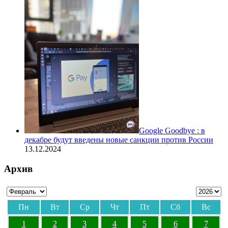
Google Goodbye : в
декабре будут введены новые санкции против России
13.12.2024
Архив
Пн
Вт
Ср
Чт
Пт
Сб
Вс
1
2
3
4
5
6
7