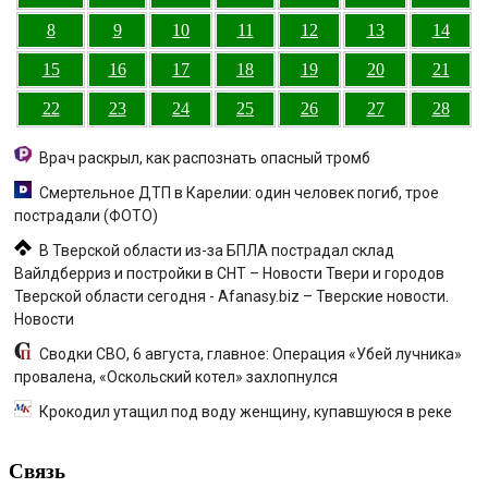
8
9
10
11
12
13
14
15
16
17
18
19
20
21
22
23
24
25
26
27
28
Врач раскрыл, как распознать опасный тромб
Смертельное ДТП в Карелии: один человек погиб, трое
пострадали (ФОТО)
В Тверской области из-за БПЛА пострадал склад
Вайлдберриз и постройки в СНТ – Новости Твери и городов
Тверской области сегодня - Afanasy.biz – Тверские новости.
Новости
Сводки СВО, 6 августа, главное: Операция «Убей лучника»
провалена, «Оскольский котел» захлопнулся
Крокодил утащил под воду женщину, купавшуюся в реке
Связь