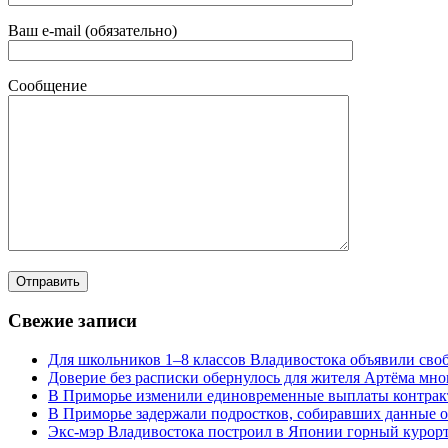
Ваш e-mail (обязательно)
Сообщение
Свежие записи
Для школьников 1–8 классов Владивостока объявили своб
Доверие без расписки обернулось для жителя Артёма мн
В Приморье изменили единовременные выплаты контра
В Приморье задержали подростков, собиравших данные о
Экс-мэр Владивостока построил в Японии горный курорт