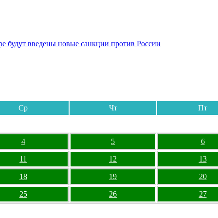
бре будут введены новые санкции против России
Ср
Чт
Пт
4
5
6
11
12
13
18
19
20
25
26
27