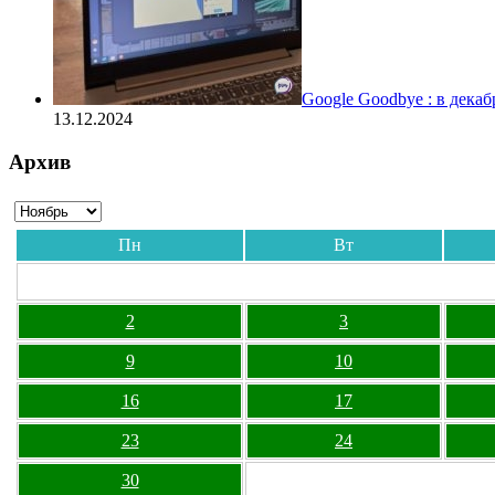
Google Goodbye : в дека
13.12.2024
Архив
Пн
Вт
2
3
9
10
16
17
23
24
30