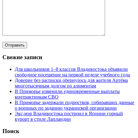
Свежие записи
Для школьников 1–8 классов Владивостока объявили
свободное посещение на первой неделе учебного года
Доверие без расписки обернулось для жителя Артёма
многотысячным долгом по алиментам
В Приморье изменили единовременные выплаты
контрактникам СВО
В Приморье задержали подростков, собиравших данные
о военных по заданию украинской организации
Экс-мэр Владивостока построил в Японии горный
курорт в стиле Лапландии
Поиск