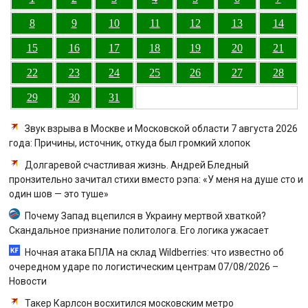
8
9
10
11
12
13
14
15
16
17
18
19
20
21
22
23
24
25
26
27
28
29
30
31
Звук взрыва в Москве и Московской области 7 августа 2026
года: Причины, источник, откуда был громкий хлопок
Долгаревой счастливая жизнь. Андрей Бледный
пронзительно зачитал стихи вместо рэпа: «У меня на душе сто и
один шов — это туше»
Почему Запад вцепился в Украину мертвой хваткой?
Скандальное признание политолога. Его логика ужасает
Ночная атака БПЛА на склад Wildberries: что известно об
очередном ударе по логистическим центрам 07/08/2026 –
Новости
Такер Карлсон восхитился московским метро