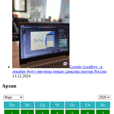
Google Goodbye : в
декабре будут введены новые санкции против России
13.12.2024
Архив
Пн
Вт
Ср
Чт
Пт
Сб
Вс
1
2
3
4
5
6
7