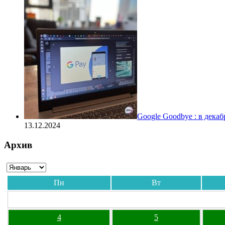
Google Goodbye : в дека
13.12.2024
Архив
Пн
Вт
4
5