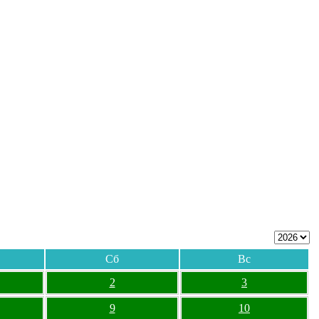
Сб
Вс
2
3
9
10