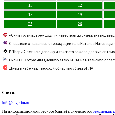
11
12
18
19
25
26
«Они в гости вдвоем ходят»: известная журналистка подтве
Спасатели отказались от эвакуации тела Натальи Наговицын
В Твери 7-летнюю девочку и таксиста зажало дверью автомоби
Силы ПВО отразили дневную атаку БПЛА на Рязанскую облас
Днем в небе над Тверской областью сбили БПЛА
Связь
info@otvprim.ru
На информационном ресурсе (сайте) применяются
рекомендате