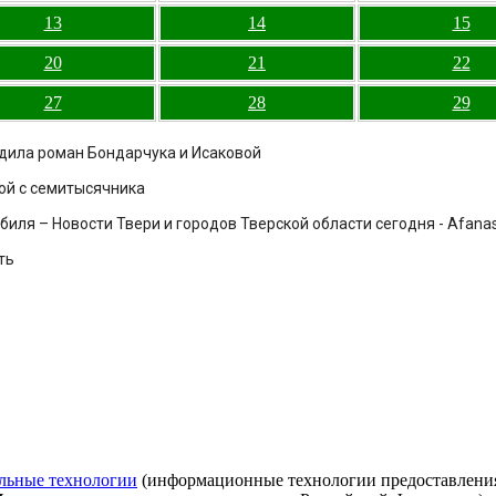
13
14
15
20
21
22
27
28
29
рдила роман Бондарчука и Исаковой
ой с семитысячника
ля – Новости Твери и городов Тверской области сегодня - Afanasy
ть
льные технологии
(информационные технологии предоставления 