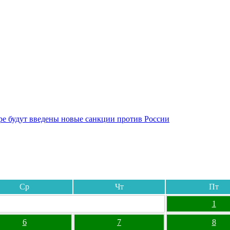
бре будут введены новые санкции против России
Ср
Чт
Пт
1
6
7
8