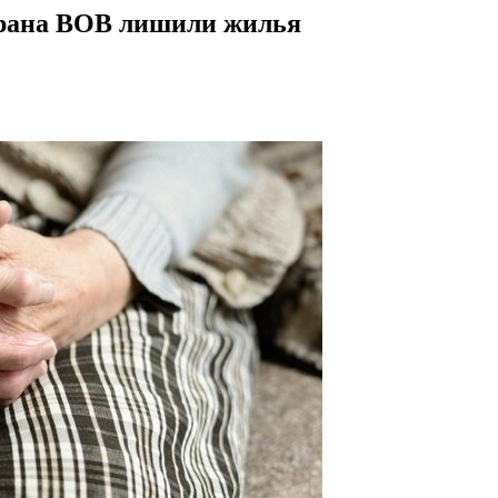
терана ВОВ лишили жилья