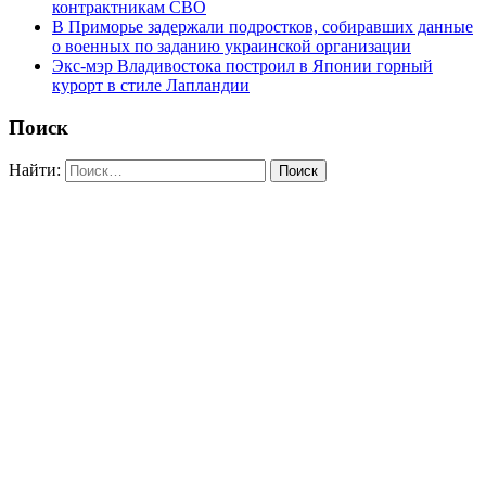
контрактникам СВО
В Приморье задержали подростков, собиравших данные
о военных по заданию украинской организации
Экс-мэр Владивостока построил в Японии горный
курорт в стиле Лапландии
Поиск
Найти: