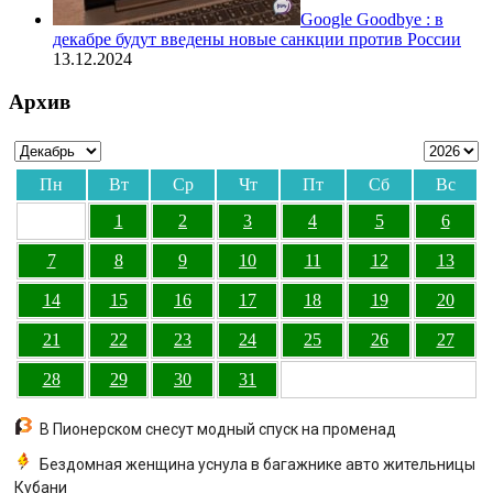
Google Goodbye : в
декабре будут введены новые санкции против России
13.12.2024
Архив
Пн
Вт
Ср
Чт
Пт
Сб
Вс
1
2
3
4
5
6
7
8
9
10
11
12
13
14
15
16
17
18
19
20
21
22
23
24
25
26
27
28
29
30
31
В Пионерском снесут модный спуск на променад
Бездомная женщина уснула в багажнике авто жительницы
Кубани