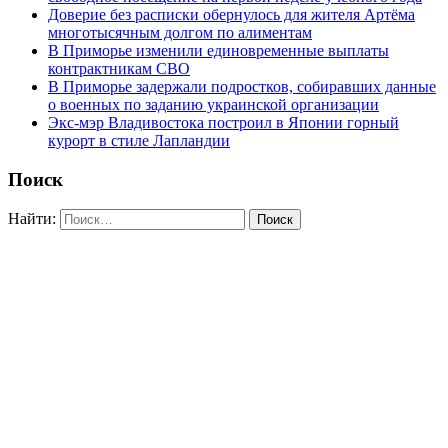
Доверие без расписки обернулось для жителя Артёма
многотысячным долгом по алиментам
В Приморье изменили единовременные выплаты
контрактникам СВО
В Приморье задержали подростков, собиравших данные
о военных по заданию украинской организации
Экс-мэр Владивостока построил в Японии горный
курорт в стиле Лапландии
Поиск
Найти: