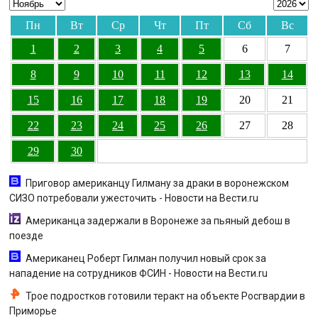
Пн
Вт
Ср
Чт
Пт
Сб
Вс
1
2
3
4
5
6
7
8
9
10
11
12
13
14
15
16
17
18
19
20
21
22
23
24
25
26
27
28
29
30
Приговор американцу Гилману за драки в воронежском
СИЗО потребовали ужесточить - Новости на Вести.ru
Американца задержали в Воронеже за пьяный дебош в
поезде
Американец Роберт Гилман получил новый срок за
нападение на сотрудников ФСИН - Новости на Вести.ru
Трое подростков готовили теракт на объекте Росгвардии в
Приморье