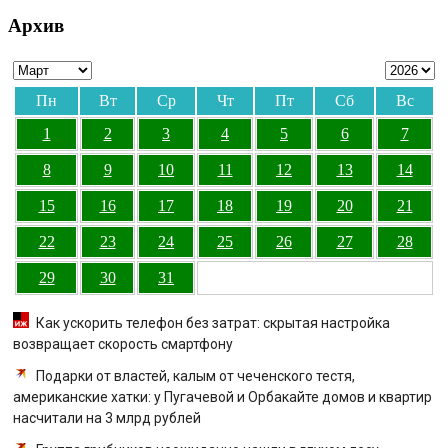
Архив
Пн
Вт
Ср
Чт
Пт
Сб
Вс
1
2
3
4
5
6
7
8
9
10
11
12
13
14
15
16
17
18
19
20
21
22
23
24
25
26
27
28
29
30
31
Как ускорить телефон без затрат: скрытая настройка
возвращает скорость смартфону
Подарки от властей, калым от чеченского тестя,
американские хатки: у Пугачевой и Орбакайте домов и квартир
насчитали на 3 млрд рублей