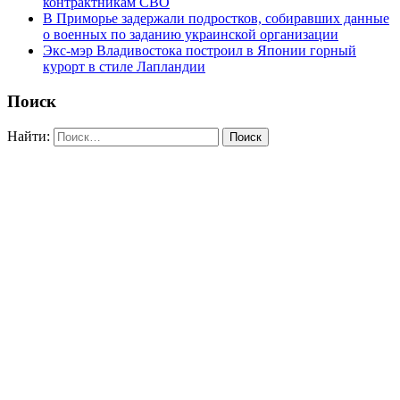
контрактникам СВО
В Приморье задержали подростков, собиравших данные
о военных по заданию украинской организации
Экс-мэр Владивостока построил в Японии горный
курорт в стиле Лапландии
Поиск
Найти: