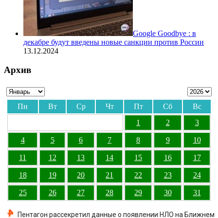
Google Goodbye : в
декабре будут введены новые санкции против России
13.12.2024
Архив
Пн
Вт
Ср
Чт
Пт
Сб
Вс
1
2
3
4
5
6
7
8
9
10
11
12
13
14
15
16
17
18
19
20
21
22
23
24
25
26
27
28
29
30
31
Пентагон рассекретил данные о появлении НЛО на Ближнем