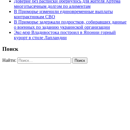
Доверие без расписки обернулось для жителя Артёма
многотысячным долгом по алиментам
В Приморье изменили единовременные выплаты
контрактникам СВО
В Приморье задержали подростков, собиравших данные
о военных по заданию украинской организации
Экс-мэр Владивостока построил в Японии горный
курорт в стиле Лапландии
Поиск
Найти: