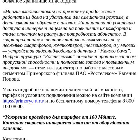
облачное хранилище Яндекс.Диск.
«
Многие владивостокцы по-прежнему продолжают
работать из дома на удаленном или смешанном режиме, а
дети закончили обучение в школах. Инициатива по ускорению
доступа в интернет нацелена на повышение их комфорта и
стала ответом на растущие потребности абонентов. В
квартирах наших клиентов стабильно включены сразу
несколько смартфонов, компьютеров, телевизоров, а у многих
— устройства видеонаблюдения и датчики “Умного дома”.
Инфраструктура “Ростелекома” обладает прочным запасом
пропускной способности и полностью готова к повышенным
нагрузкам
», — отметила директор по работе с массовым
сегментом Приморского филиала ПАО «Ростелеком» Евгения
Попова.
Узнать подробнее о наличии технической возможности,
тарифах и условиях подключения можно на сайте компании
https://primorye.rt.ru/
и по бесплатному номеру телефона 8 800
100 08 00.
*Ускорение проведено для тарифов от 100 Мбит/с.
Конечная скорость интернета зависит от оборудования
клиента.
Категории: