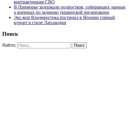
контрактникам СВО
В Приморье задержали подростков, собиравших данные
о военных по заданию украинской организации
Экс-мэр Владивостока построил в Японии горный
курорт в стиле Лапландии
Поиск
Найти: