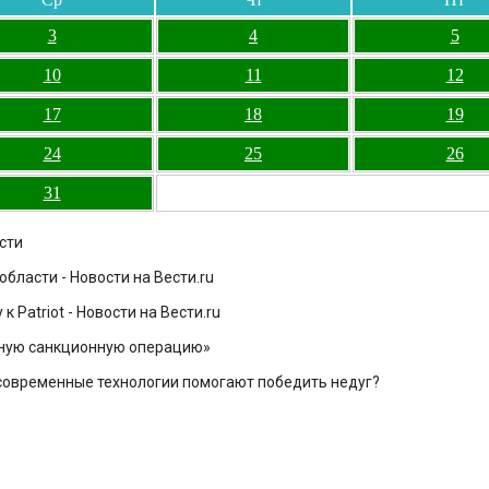
3
4
5
10
11
12
17
18
19
24
25
26
31
сти
области - Новости на Вести.ru
 Patriot - Новости на Вести.ru
ьную санкционную операцию»
 современные технологии помогают победить недуг?