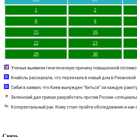
1
2
8
9
15
16
22
23
29
30
Ученые выявили генетическую причину повышенной потливо
Кнайсль рассказала, что переехала в новый дом в Рязанской 
Сибига заявил, что Киев вынужден "биться" за каждую ракету к
Зеленский дал приказ разработать против России «специал
Колоректальный рак. Кому стоит пройти обследование и как
Связь