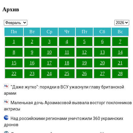
Архив
Пн
Вт
Ср
Чт
Пт
Сб
Вс
1
2
3
4
5
6
7
8
9
10
11
12
13
14
15
16
17
18
19
20
21
22
23
24
25
26
27
28
"Даже жутко": порядки в ВСУ ужаснули главу британской
армии
Маленькая дочь Арзамасовой вызвала восторг поклонников
актрисы
Над российскими регионами уничтожили 360 украинских
дронов