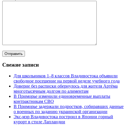
Свежие записи
Для школьников 1–8 классов Владивостока объявили
свободное посещение на первой неделе учебного года
Доверие без расписки обернулось для жителя Артёма
многотысячным долгом по алиментам
В Приморье изменили единовременные выплаты
контрактникам СВО
В Приморье задержали подростков, собиравших данные
о военных по заданию украинской организации
Экс-мэр Владивостока построил в Японии горный
курорт в стиле Лапландии