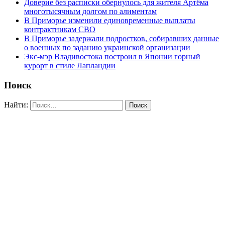
Доверие без расписки обернулось для жителя Артёма
многотысячным долгом по алиментам
В Приморье изменили единовременные выплаты
контрактникам СВО
В Приморье задержали подростков, собиравших данные
о военных по заданию украинской организации
Экс-мэр Владивостока построил в Японии горный
курорт в стиле Лапландии
Поиск
Найти: