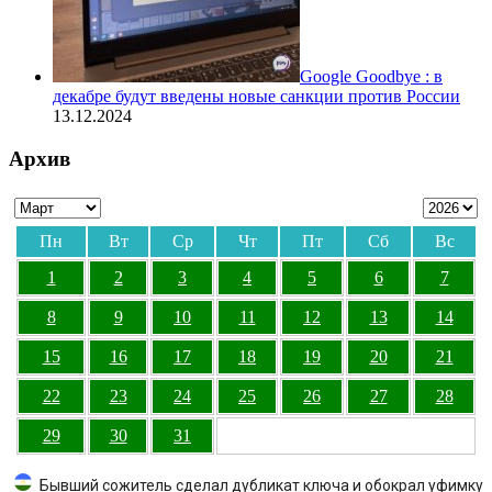
Google Goodbye : в
декабре будут введены новые санкции против России
13.12.2024
Архив
Пн
Вт
Ср
Чт
Пт
Сб
Вс
1
2
3
4
5
6
7
8
9
10
11
12
13
14
15
16
17
18
19
20
21
22
23
24
25
26
27
28
29
30
31
Бывший сожитель сделал дубликат ключа и обокрал уфимку