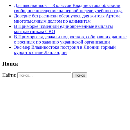
Для школьников 1–8 классов Владивостока объявили
свободное посещение на первой неделе учебного года
Доверие без расписки обернулось для жителя Артёма
многотысячным долгом по алиментам
В Приморье изменили единовременные выплаты
контрактникам СВО
В Приморье задержали подростков, собиравших данные
о военных по заданию украинской организации
Экс-мэр Владивостока построил в Японии горный
курорт в стиле Лапландии
Поиск
Найти: