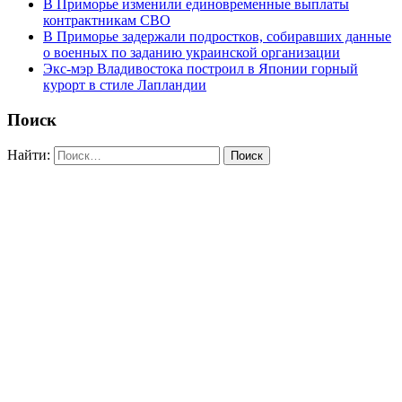
В Приморье изменили единовременные выплаты
контрактникам СВО
В Приморье задержали подростков, собиравших данные
о военных по заданию украинской организации
Экс-мэр Владивостока построил в Японии горный
курорт в стиле Лапландии
Поиск
Найти: