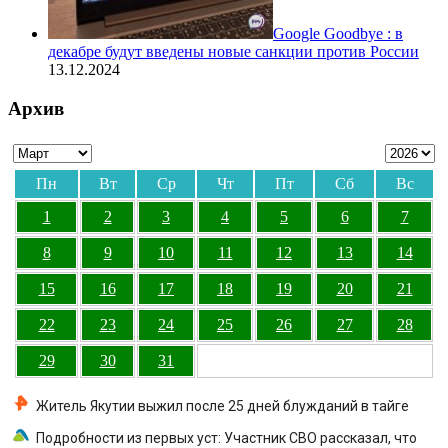
Google Goodbye : в
декабре будут введены новые санкции против России
13.12.2024
Архив
Пн
Вт
Ср
Чт
Пт
Сб
Вс
1
2
3
4
5
6
7
8
9
10
11
12
13
14
15
16
17
18
19
20
21
22
23
24
25
26
27
28
29
30
31
Житель Якутии выжил после 25 дней блужданий в тайге
Подробности из первых уст: Участник СВО рассказал, что