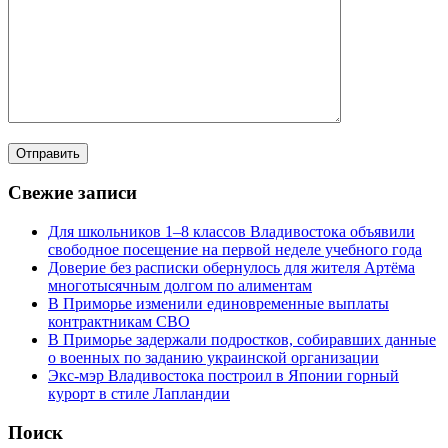
Свежие записи
Для школьников 1–8 классов Владивостока объявили
свободное посещение на первой неделе учебного года
Доверие без расписки обернулось для жителя Артёма
многотысячным долгом по алиментам
В Приморье изменили единовременные выплаты
контрактникам СВО
В Приморье задержали подростков, собиравших данные
о военных по заданию украинской организации
Экс-мэр Владивостока построил в Японии горный
курорт в стиле Лапландии
Поиск