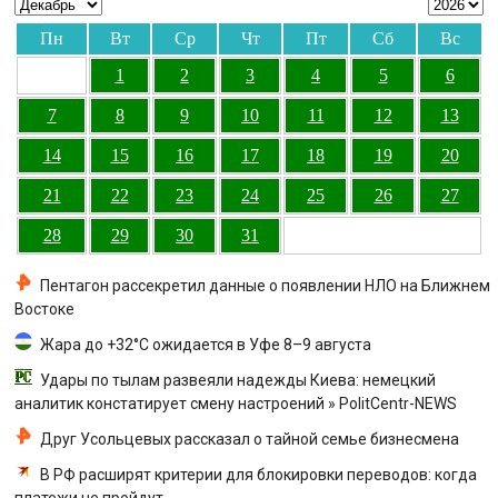
Пн
Вт
Ср
Чт
Пт
Сб
Вс
1
2
3
4
5
6
7
8
9
10
11
12
13
14
15
16
17
18
19
20
21
22
23
24
25
26
27
28
29
30
31
Пентагон рассекретил данные о появлении НЛО на Ближнем
Востоке
Жара до +32°C ожидается в Уфе 8–9 августа
Удары по тылам развеяли надежды Киева: немецкий
аналитик констатирует смену настроений » PolitCentr-NEWS
Друг Усольцевых рассказал о тайной семье бизнесмена
В РФ расширят критерии для блокировки переводов: когда
платежи не пройдут