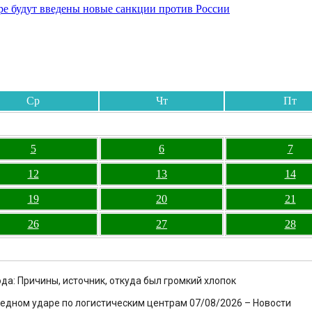
бре будут введены новые санкции против России
Ср
Чт
Пт
5
6
7
12
13
14
19
20
21
26
27
28
ода: Причины, источник, откуда был громкий хлопок
ередном ударе по логистическим центрам 07/08/2026 – Новости