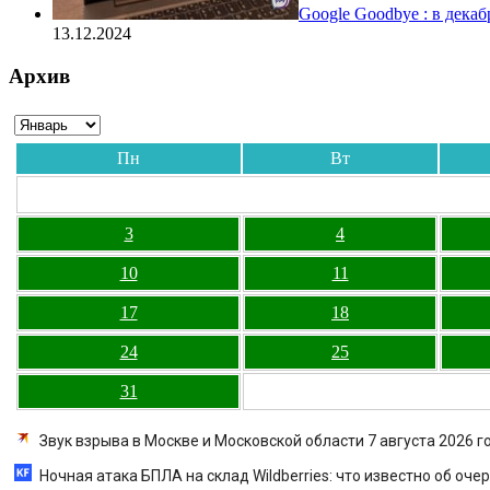
Google Goodbye : в дека
13.12.2024
Архив
Пн
Вт
3
4
10
11
17
18
24
25
31
Звук взрыва в Москве и Московской области 7 августа 2026 г
Ночная атака БПЛА на склад Wildberries: что известно об оч