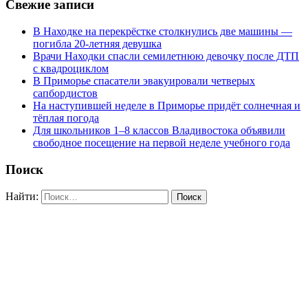
Свежие записи
В Находке на перекрёстке столкнулись две машины —
погибла 20-летняя девушка
Врачи Находки спасли семилетнюю девочку после ДТП
с квадроциклом
В Приморье спасатели эвакуировали четверых
сапбордистов
На наступившей неделе в Приморье придёт солнечная и
тёплая погода
Для школьников 1–8 классов Владивостока объявили
свободное посещение на первой неделе учебного года
Поиск
Найти: