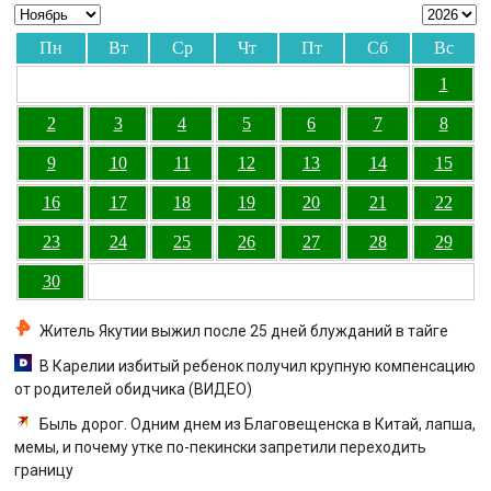
Пн
Вт
Ср
Чт
Пт
Сб
Вс
1
2
3
4
5
6
7
8
9
10
11
12
13
14
15
16
17
18
19
20
21
22
23
24
25
26
27
28
29
30
Житель Якутии выжил после 25 дней блужданий в тайге
В Карелии избитый ребенок получил крупную компенсацию
от родителей обидчика (ВИДЕО)
Быль дорог. Одним днем из Благовещенска в Китай, лапша,
мемы, и почему утке по-пекински запретили переходить
границу