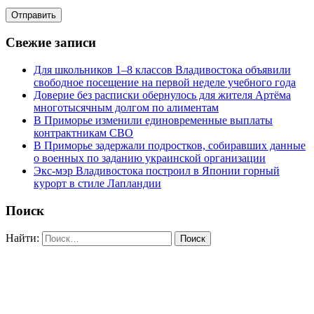
Свежие записи
Для школьников 1–8 классов Владивостока объявили
свободное посещение на первой неделе учебного года
Доверие без расписки обернулось для жителя Артёма
многотысячным долгом по алиментам
В Приморье изменили единовременные выплаты
контрактникам СВО
В Приморье задержали подростков, собиравших данные
о военных по заданию украинской организации
Экс-мэр Владивостока построил в Японии горный
курорт в стиле Лапландии
Поиск
Найти: