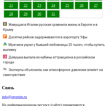
21
22
23
24
25
26
27
28
29
30
31
Живущая в Италии русская сравнила жизнь в Европе и в
Крыму
Десятки рейсов задерживаются в аэропорту Уфы
Мужчина украл у бывшей любовницы 25 тысяч, чтобы купить
выпивку
Девушка выпала из кабины аттракциона в российском
городе
Эксперты объяснили, как атмосферное давление влияет на
самочувствие
Связь
info@otvprim.ru
На информационном ресурсе (сайте) применяются