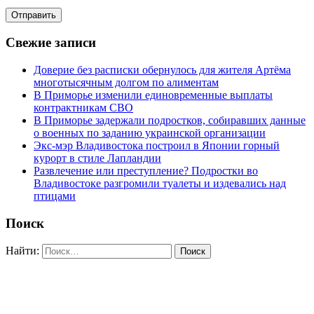
Свежие записи
Доверие без расписки обернулось для жителя Артёма
многотысячным долгом по алиментам
В Приморье изменили единовременные выплаты
контрактникам СВО
В Приморье задержали подростков, собиравших данные
о военных по заданию украинской организации
Экс-мэр Владивостока построил в Японии горный
курорт в стиле Лапландии
Развлечение или преступление? Подростки во
Владивостоке разгромили туалеты и издевались над
птицами
Поиск
Найти: