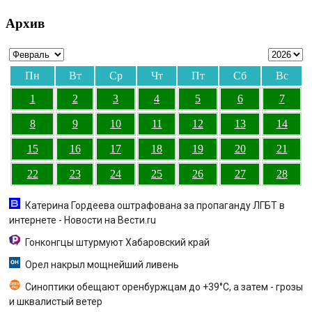
Архив
Пн
Вт
Ср
Чт
Пт
Сб
Вс
1
2
3
4
5
6
7
8
9
10
11
12
13
14
15
16
17
18
19
20
21
22
23
24
25
26
27
28
Катерина Гордеева оштрафована за пропаганду ЛГБТ в
интернете - Новости на Вести.ru
Гонконгцы штурмуют Хабаровский край
Орел накрыл мощнейший ливень
Синоптики обещают оренбуржцам до +39°С, а затем - грозы
и шквалистый ветер