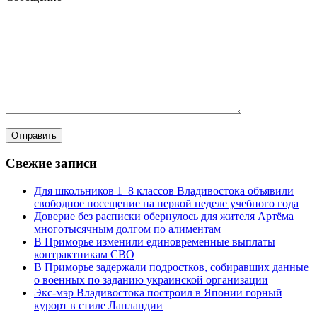
Свежие записи
Для школьников 1–8 классов Владивостока объявили
свободное посещение на первой неделе учебного года
Доверие без расписки обернулось для жителя Артёма
многотысячным долгом по алиментам
В Приморье изменили единовременные выплаты
контрактникам СВО
В Приморье задержали подростков, собиравших данные
о военных по заданию украинской организации
Экс-мэр Владивостока построил в Японии горный
курорт в стиле Лапландии