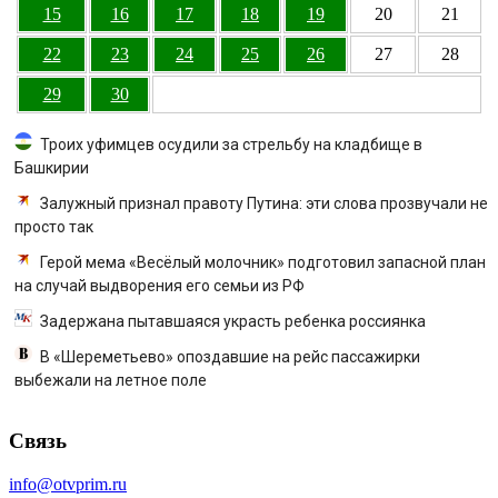
15
16
17
18
19
20
21
22
23
24
25
26
27
28
29
30
Троих уфимцев осудили за стрельбу на кладбище в
Башкирии
Залужный признал правоту Путина: эти слова прозвучали не
просто так
Герой мема «Весёлый молочник» подготовил запасной план
на случай выдворения его семьи из РФ
Задержана пытавшаяся украсть ребенка россиянка
В «Шереметьево» опоздавшие на рейс пассажирки
выбежали на летное поле
Связь
info@otvprim.ru