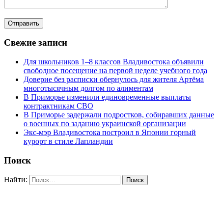
Свежие записи
Для школьников 1–8 классов Владивостока объявили
свободное посещение на первой неделе учебного года
Доверие без расписки обернулось для жителя Артёма
многотысячным долгом по алиментам
В Приморье изменили единовременные выплаты
контрактникам СВО
В Приморье задержали подростков, собиравших данные
о военных по заданию украинской организации
Экс-мэр Владивостока построил в Японии горный
курорт в стиле Лапландии
Поиск
Найти: