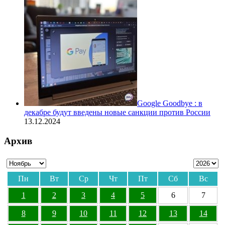
Google Goodbye : в
декабре будут введены новые санкции против России
13.12.2024
Архив
Пн
Вт
Ср
Чт
Пт
Сб
Вс
1
2
3
4
5
6
7
8
9
10
11
12
13
14