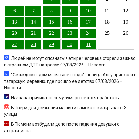
6
7
8
9
10
11
12
13
14
15
16
17
18
19
20
21
22
23
24
25
26
27
28
29
30
31
Людей не могут опознать: четыре человека сгорели заживо
в страшном ДТП на трассе 07/08/2026 – Новости
"С каждым годом меня тянет сюда": певица Алсу приехала в
татарскую деревню, где прошло ее детство 07/08/2026 –
Новости
Названа причина, почему зумеры не хотят работать
В Твери для движения машин и самокатов закрывают 3
улицы
В Тюмени возбудили дело после падения девушки с
аттракциона