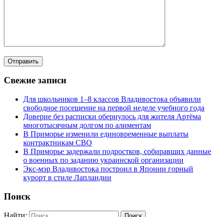
Свежие записи
Для школьников 1–8 классов Владивостока объявили
свободное посещение на первой неделе учебного года
Доверие без расписки обернулось для жителя Артёма
многотысячным долгом по алиментам
В Приморье изменили единовременные выплаты
контрактникам СВО
В Приморье задержали подростков, собиравших данные
о военных по заданию украинской организации
Экс-мэр Владивостока построил в Японии горный
курорт в стиле Лапландии
Поиск
Найти: