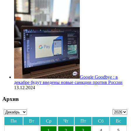
Google Goodbye : в
декабре будут введены новые санкции против России
13.12.2024
Архив
Пн
Вт
Ср
Чт
Пт
Сб
Вс
1
2
3
4
5