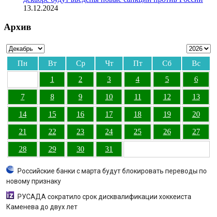
13.12.2024
Архив
Пн
Вт
Ср
Чт
Пт
Сб
Вс
1
2
3
4
5
6
7
8
9
10
11
12
13
14
15
16
17
18
19
20
21
22
23
24
25
26
27
28
29
30
31
Российские банки с марта будут блокировать переводы по
новому признаку
РУСАДА сократило срок дисквалификации хоккеиста
Каменева до двух лет