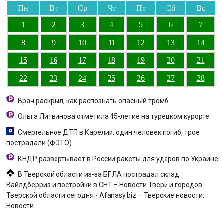
Пн
Вт
Ср
Чт
Пт
Сб
Вс
1
2
3
4
5
6
7
8
9
10
11
12
13
14
15
16
17
18
19
20
21
22
23
24
25
26
27
28
Врач раскрыл, как распознать опасный тромб
Ольга Литвинова отметила 45-летие на турецком курорте
Смертельное ДТП в Карелии: один человек погиб, трое
пострадали (ФОТО)
КНДР развертывает в России ракеты для ударов по Украине
В Тверской области из-за БПЛА пострадал склад
Вайлдберриз и постройки в СНТ – Новости Твери и городов
Тверской области сегодня - Afanasy.biz – Тверские новости.
Новости