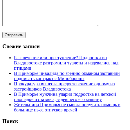
Свежие записи
Развлечение или преступление? Подростки во
Владивостоке разгромили туалеты и издевались над
птицами
В Приморье инвалида по зрению обманом заставили
подписать контракт с Минобороны
Прокуратура вынесла предостережение одному из
застройщиков Владивостока
В Приморье мужчина ударил подростка на детской
площадке из-за мяча, задевшего его машину
Жительница Приморья не смогла получить помощь в
больнице из-за отпусков врачей
Поиск