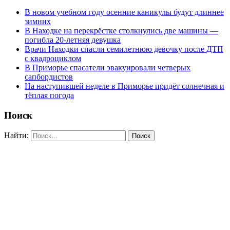
В новом учебном году осенние каникулы будут длиннее
зимних
В Находке на перекрёстке столкнулись две машины —
погибла 20-летняя девушка
Врачи Находки спасли семилетнюю девочку после ДТП
с квадроциклом
В Приморье спасатели эвакуировали четверых
сапбордистов
На наступившей неделе в Приморье придёт солнечная и
тёплая погода
Поиск
Найти: