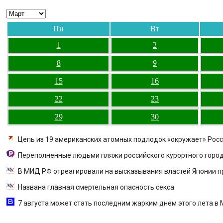
Пн
Вт
1
2
8
9
15
16
22
23
29
30
Цепь из 19 американских атомных подлодок «окружает» Росс
Переполненные людьми пляжи российского курортного город
В МИД РФ отреагировали на высказывания властей Японии п
Названа главная смертельная опасность секса
7 августа может стать последним жарким днем этого лета в М