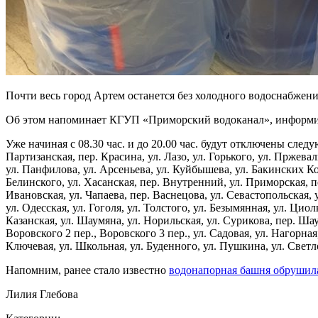
Почти весь город Артем останется без холодного водоснабжения 
Об этом напоминает КГУП «Приморский водоканал», информир
Уже начиная с 08.30 час. и до 20.00 час. будут отключены следу
Партизанская, пер. Красина, ул. Лазо, ул. Горького, ул. Пржева
ул. Панфилова, ул. Арсеньева, ул. Куйбышева, ул. Бакинских Ком
Белинского, ул. Хасанская, пер. Внутренний, ул. Приморская, пе
Ивановская, ул. Чапаева, пер. Васнецова, ул. Севастопольская, у
ул. Одесская, ул. Гоголя, ул. Толстого, ул. Безымянная, ул. Цио
Казанская, ул. Шаумяна, ул. Норильская, ул. Сурикова, пер. Шау
Воровского 2 пер., Воровского 3 пер., ул. Садовая, ул. Нагорная
Ключевая, ул. Школьная, ул. Буденного, ул. Пушкина, ул. Светло
Напомним, ранее стало известно
водонапорная башня обрушила
Лилия Глебова