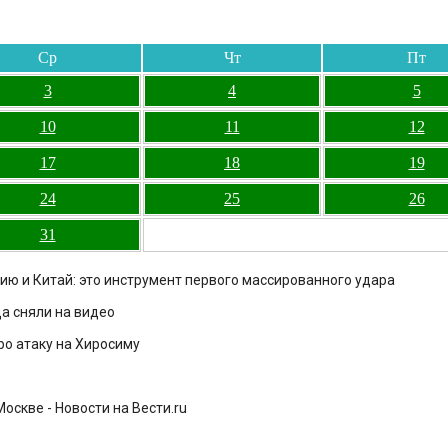
Ср
Чт
Пт
3
4
5
10
11
12
17
18
19
24
25
26
31
ию и Китай: это инструмент первого массированного удара
а сняли на видео
ро атаку на Хиросиму
оскве - Новости на Вести.ru