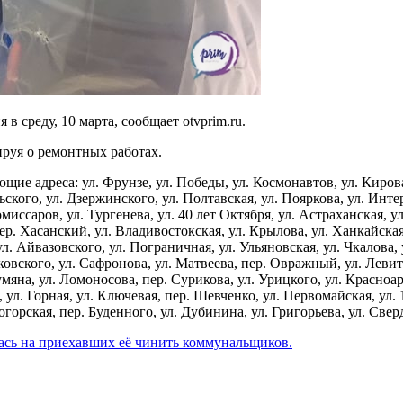
в среду, 10 марта, сообщает otvprim.ru.
уя о ремонтных работах.
ющие адреса: ул. Фрунзе, ул. Победы, ул. Космонавтов, ул. Кирова
льского, ул. Дзержинского, ул. Полтавская, ул. Пояркова, ул. Инт
иссаров, ул. Тургенева, ул. 40 лет Октября, ул. Астраханская, ул
р. Хасанский, ул. Владивостокская, ул. Крылова, ул. Ханкайская,
л. Айвазовского, ул. Пограничная, ул. Ульяновская, ул. Чкалова, 
лковского, ул. Сафронова, ул. Матвеева, пер. Овражный, ул. Левита
мяна, ул. Ломоносова, пер. Сурикова, ул. Урицкого, ул. Красноар
, ул. Горная, ул. Ключевая, пер. Шевченко, ул. Первомайская, ул. 
горская, пер. Буденного, ул. Дубинина, ул. Григорьева, ул. Свер
сь на приехавших её чинить коммунальщиков.