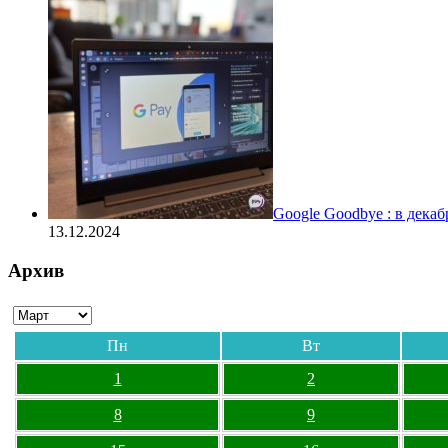
Google Goodbye : в дека
13.12.2024
Архив
Пн
Вт
1
2
8
9