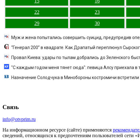
15
16
22
23
29
30
Муж и жена попытались совершить суицид, предупредив оп
“Генерал 200” в квадрате. Как Драпатый переплюнул Сырско
Провал Киева: удары по тылам добрались до Зеленского быст
"С каждым годом меня тянет сюда": певица Алсу приехала в 
Назначение Солодчука в Минобороны костромичи встретили 
Связь
info@otvprim.ru
На информационном ресурсе (сайте) применяются
рекомендате
сведений, относящихся к предпочтениям пользователей сети «