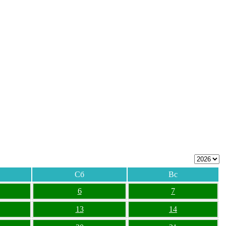
Сб
Вс
6
7
13
14