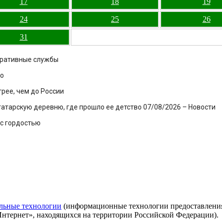
17
18
19
24
25
26
31
еративные службы
го
рее, чем до России
татарскую деревню, где прошло ее детство 07/08/2026 – Новости
с гордостью
льные технологии
(информационные технологии предоставления 
Интернет», находящихся на территории Российской Федерации).