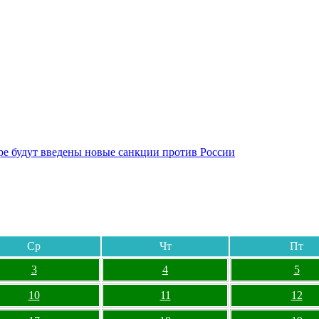
бре будут введены новые санкции против России
Ср
Чт
Пт
3
4
5
10
11
12